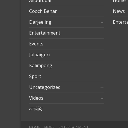
Alipurduar
Home
Cooch Behar
News
Darjeeling
Entert
Entertainment
Events
Jalpaiguri
Kalimpong
Sport
Uncategorized
Videos
अन्त्येष्टि
HOME
NEWS
ENTERTAINMENT