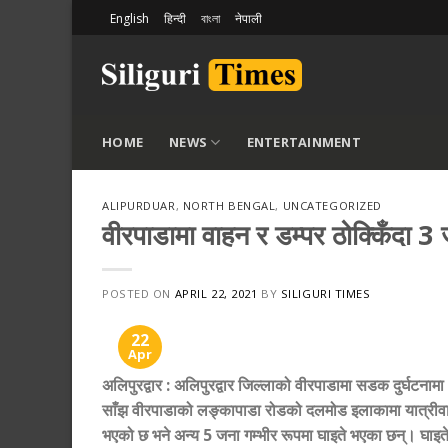
Skip
English
हिन्दी
বাংলা
नेपाली
to
content
HOME
NEWS
ENTERTAINMENT
ALIPURDUAR
,
NORTH BENGAL
,
UNCATEGORIZED
वीरपाडामा वाहन र डम्पर ठोक्किँदा 3 ज
POSTED ON
APRIL 22, 2021
BY
SILIGURI TIMES
22
Apr
अलिपुरद्वार
:
अलिपुरद्वार जिल्लाको वीरपाडामा सडक दुर्घटनाम
साँझ वीरपाडाको लङ्कापाडा रोडको दलमोड इलाकामा यात्रीवाह
भएको छ भने अन्य 5 जना गम्भीर रूपमा घाइते भएका छन्। घाइते