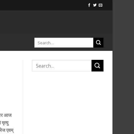
ुसार आज
ृत्यु
लेज एवम्