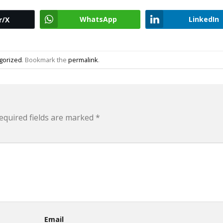
WhatsApp
LinkedIn
r/X
gorized
. Bookmark the
permalink
.
equired fields are marked
*
Email