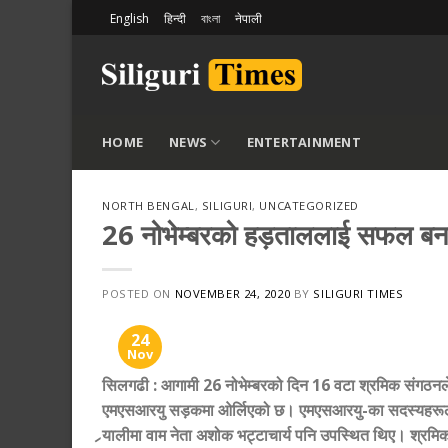
Skip
English
हिन्दी
বাংলা
नेपाली
to
content
HOME
NEWS
ENTERTAINMENT
NORTH BENGAL
,
SILIGURI
,
UNCATEGORIZED
26 नोभेम्बरको हड़ताललाई सफल बना
POSTED ON
NOVEMBER 24, 2020
BY
SILIGURI TIMES
24
Nov
सिलगढी
:
आगामी 26 नोभेम्बरको दिन 16 वटा श्रमिक संगठनले
एमएसआरयु सड़कमा ओर्लिएको छ। एमएसआरयु-का सदस्यहरूले 
र्‍यालीमा वाम नेता अशोक भट्टाचार्य पनि उपस्थित थिए। श्रमि