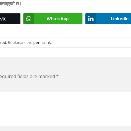
 बताइएको छ।
WhatsApp
LinkedIn
r/X
ized
. Bookmark the
permalink
.
equired fields are marked
*