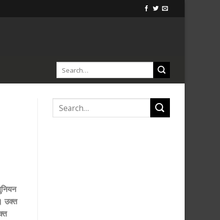
युनियन
। उक्त
क्त