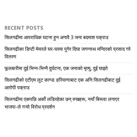
RECENT POSTS
सिलगढीमा आपराधिक घटना हुन अगावै 3 जना बदमाश पक्राउ
सिलगढीका डिप्टी मेयरले घर-घरमा पुगेर दिघा जगन्नाथ मन्दिरको प्रसाद गरे
वितरण
फूलबारीमा दुई भिन्न-भिन्नै दुर्घटना, एक जनाको मृत्यु, दुई घाइते
सिलगढीको एटीएम लुट काण्ड: हरियाणाबाट एक अनि सिलगढीबाट दुई
आरोपी पक्राउ
सिलगढीमा एकपछि अर्को लडिरहेका छन् रुखहरू, नयाँ बिरूवा लगाएर
भाजपा-ले गऱ्यो विरोध प्रदर्शन