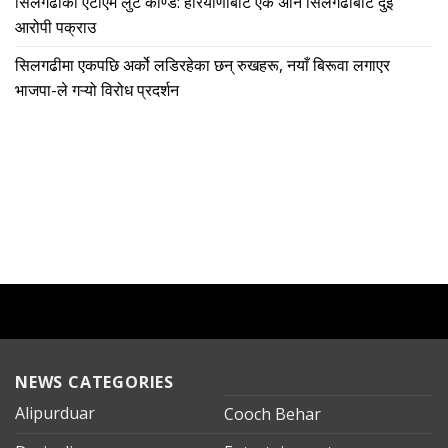
सिलगढीको एटीएम लुट काण्ड: हरियाणाबाट एक अनि सिलगढीबाट दुई
आरोपी पक्राउ
सिलगढीमा एकपछि अर्को लडिरहेका छन् रुखहरू, नयाँ बिरूवा लगाएर
भाजपा-ले गऱ्यो विरोध प्रदर्शन
NEWS CATEGORIES
Alipurduar
Cooch Behar