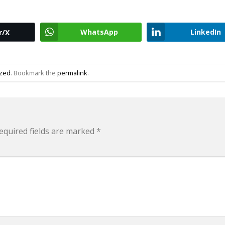
WhatsApp
LinkedIn
r/X
ized
. Bookmark the
permalink
.
equired fields are marked
*