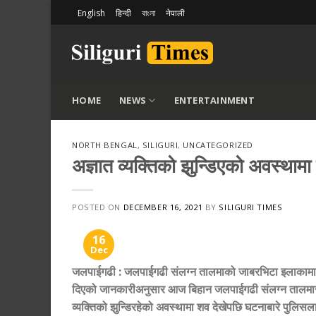
Skip
English
हिन्दी
বাংলা
नेपाली
to
content
HOME
NEWS
ENTERTAINMENT
NORTH BENGAL
,
SILIGURI
,
UNCATEGORIZED
अज्ञात व्यक्तिको झुन्डिएको अवस्थामा
POSTED ON
DECEMBER 16, 2021
BY
SILIGURI TIMES
16
Dec
जलपाईगढी
:
जलपाईगढी संलग्न तालमाको जाबरभिटा इलाकामा एक
दिएको जानकारीअनुसार आज बिहान जलपाईगढी संलग्न तालमा
व्यक्तिको झुन्डिरहेको अवस्थामा शव देखेपछि घटनाबारे पु