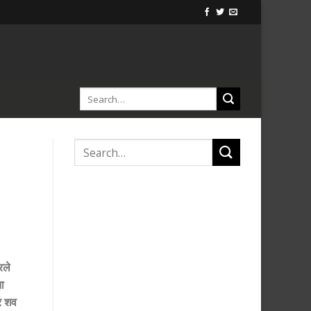
रले
ा
र शव