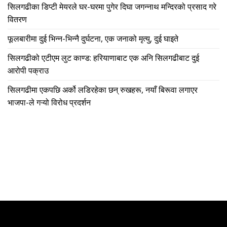
सिलगढीका डिप्टी मेयरले घर-घरमा पुगेर दिघा जगन्नाथ मन्दिरको प्रसाद गरे
वितरण
फूलबारीमा दुई भिन्न-भिन्नै दुर्घटना, एक जनाको मृत्यु, दुई घाइते
सिलगढीको एटीएम लुट काण्ड: हरियाणाबाट एक अनि सिलगढीबाट दुई
आरोपी पक्राउ
सिलगढीमा एकपछि अर्को लडिरहेका छन् रुखहरू, नयाँ बिरूवा लगाएर
भाजपा-ले गऱ्यो विरोध प्रदर्शन