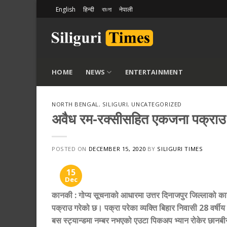
Skip
English
हिन्दी
বাংলা
नेपाली
to
content
HOME
NEWS
ENTERTAINMENT
NORTH BENGAL
,
SILIGURI
,
UNCATEGORIZED
अवैध रम-रक्सीसहित एकजना पक्राउ
POSTED ON
DECEMBER 15, 2020
BY
SILIGURI TIMES
15
Dec
कानकी
:
गोप्य सूचनाको आधारमा उत्तर दिनाजपुर जिल्लाको क
पक्राउ गरेको छ। पक्रा परेका व्यक्ति बिहार निवासी 28 वर्ष
बस स्ट्यान्डमा नम्बर नभएको एउटा पिकअप भ्यान रोकेर छानबीन 