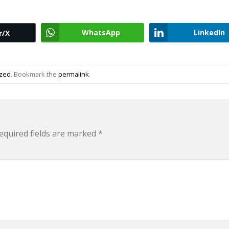
WhatsApp
LinkedIn
r/X
ized
. Bookmark the
permalink
.
equired fields are marked
*