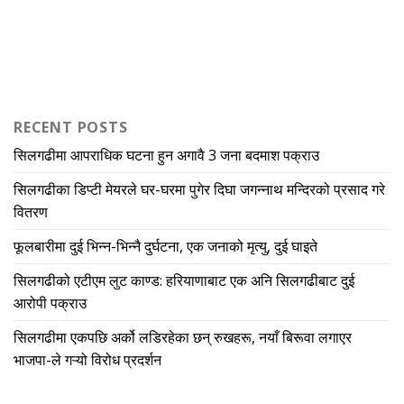
RECENT POSTS
सिलगढीमा आपराधिक घटना हुन अगावै 3 जना बदमाश पक्राउ
सिलगढीका डिप्टी मेयरले घर-घरमा पुगेर दिघा जगन्नाथ मन्दिरको प्रसाद गरे
वितरण
फूलबारीमा दुई भिन्न-भिन्नै दुर्घटना, एक जनाको मृत्यु, दुई घाइते
सिलगढीको एटीएम लुट काण्ड: हरियाणाबाट एक अनि सिलगढीबाट दुई
आरोपी पक्राउ
सिलगढीमा एकपछि अर्को लडिरहेका छन् रुखहरू, नयाँ बिरूवा लगाएर
भाजपा-ले गऱ्यो विरोध प्रदर्शन