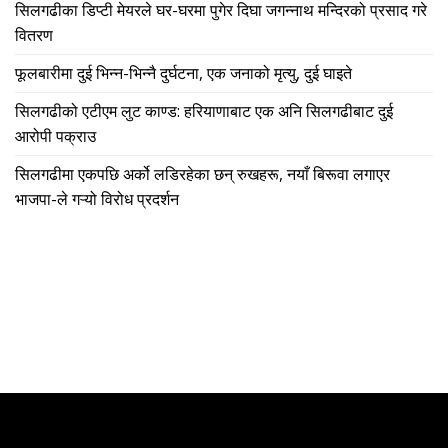
सिलगढीका डिप्टी मेयरले घर-घरमा पुगेर दिघा जगन्नाथ मन्दिरको प्रसाद गरे
वितरण
फूलबारीमा दुई भिन्न-भिन्नै दुर्घटना, एक जनाको मृत्यु, दुई घाइते
सिलगढीको एटीएम लुट काण्ड: हरियाणाबाट एक अनि सिलगढीबाट दुई
आरोपी पक्राउ
सिलगढीमा एकपछि अर्को लडिरहेका छन् रुखहरू, नयाँ बिरूवा लगाएर
भाजपा-ले गऱ्यो विरोध प्रदर्शन