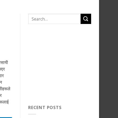
वसायी
भएर
हार
ैन
सीहरूले
र
हरूलाई
RECENT POSTS