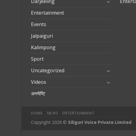
Darjeeling
Entert
Entertainment
Events
Jalpaiguri
Kalimpong
Sport
Uncategorized
Videos
अन्त्येष्टि
HOME
NEWS
ENTERTAINMENT
Copyright 2026 ©
Siliguri Voice Private Limited
mobilbahis
Jojobet
jojobet
mariobet
jojobet giriş
betpark
betpa