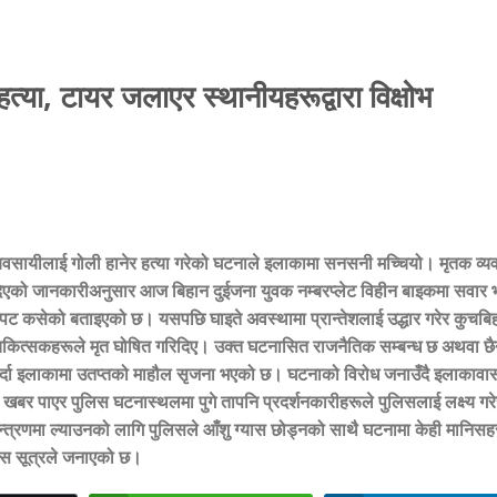
त्या, टायर जलाएर स्थानीयहरूद्वारा विक्षोभ
्यवसायीलाई गोली हानेर हत्या गरेको घटनाले इलाकामा सनसनी मच्चियो। मृतक व्य
े दिएको जानकारीअनुसार आज बिहान दुईजना युवक नम्बरप्लेट विहीन बाइकमा सवार 
चम्पट कसेको बताइएको छ। यसपछि घाइते अवस्थामा प्रान्तेशलाई उद्धार गरेर कुचबि
चिकित्सकहरूले मृत घोषित गरिदिए। उक्त घटनासित राजनैतिक सम्बन्ध छ अथवा छ
े गर्दा इलाकामा उतप्तको माहौल सृजना भएको छ। घटनाको विरोध जनाउँदै इलाकावा
बर पाएर पुलिस घटनास्थलमा पुगे तापनि प्रदर्शनकारीहरूले पुलिसलाई लक्ष्य गरे
न्त्रणमा ल्याउनको लागि पुलिसले आँशु ग्यास छोड्नको साथै घटनामा केही मानिस
िस सूत्रले जनाएको छ।