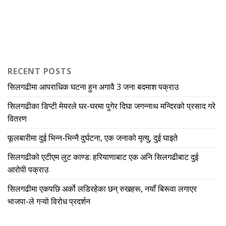
RECENT POSTS
सिलगढीमा आपराधिक घटना हुन अगावै 3 जना बदमाश पक्राउ
सिलगढीका डिप्टी मेयरले घर-घरमा पुगेर दिघा जगन्नाथ मन्दिरको प्रसाद गरे
वितरण
फूलबारीमा दुई भिन्न-भिन्नै दुर्घटना, एक जनाको मृत्यु, दुई घाइते
सिलगढीको एटीएम लुट काण्ड: हरियाणाबाट एक अनि सिलगढीबाट दुई
आरोपी पक्राउ
सिलगढीमा एकपछि अर्को लडिरहेका छन् रुखहरू, नयाँ बिरूवा लगाएर
भाजपा-ले गऱ्यो विरोध प्रदर्शन