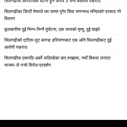
सिलगढीमा आपराधिक घटना हुन अगावै 3 जना बदमाश पक्राउ
सिलगढीका डिप्टी मेयरले घर-घरमा पुगेर दिघा जगन्नाथ मन्दिरको प्रसाद गरे
वितरण
फूलबारीमा दुई भिन्न-भिन्नै दुर्घटना, एक जनाको मृत्यु, दुई घाइते
सिलगढीको एटीएम लुट काण्ड: हरियाणाबाट एक अनि सिलगढीबाट दुई
आरोपी पक्राउ
सिलगढीमा एकपछि अर्को लडिरहेका छन् रुखहरू, नयाँ बिरूवा लगाएर
भाजपा-ले गऱ्यो विरोध प्रदर्शन