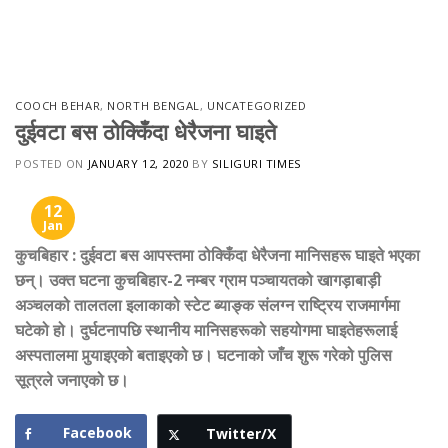
Skip
to
content
COOCH BEHAR
,
NORTH BENGAL
,
UNCATEGORIZED
दुईवटा बस ठोक्किँदा धेरैजना घाइते
POSTED ON
JANUARY 12, 2020
BY
SILIGURI TIMES
12
Jan
कुचबिहार
:
दुईवटा बस आपस्तमा ठोक्किँदा
धेरैजना मानिसहरू घाइते भएका
छन्। उक्त घटना कुचबिहार-2 नम्बर ग्राम पञ्चायतको खागड़ाबाड़ी
अञ्चलको तालतला इलाकाको स्टेट ब्याङ्क संलग्न राष्ट्रिय राजमार्गमा
घटेको हो। दुर्घटनापछि स्थानीय मानिसहरूको सहयोगमा घाइतेहरूलाई
अस्पतालमा पुर्‍याइएको बताइएको छ। घटनाको जाँच शुरू गरेको पुलिस
सूत्रले जनाएको छ।
Facebook
Twitter/X