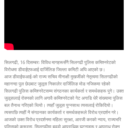
सिलगढी, 16 दिसम्बरः विविध मागहरूसँगै सिलगढी पुलिस कमिश्नरेटको
विरोधमा डीवाईएफआई दार्जिलिङ जिल्ला कमिटी अघि आएको छ।
आज डीवाईफआई-को राज्य सचिव मीनाक्षी मुखर्जीको नेतृत्वमा सिलगढीको
महानन्दा पुल छेउबाट जुलूस निकालेर दार्जिलिङ मोड नजिकमा रहेको
सिलगढी पुलिस कमिश्नरेटसम्म संगठनका कार्यकर्ता र समर्थकहरू पुगे। उक्त
जुलूसलाई रोक्नको लागि अगावै कमिश्नरेटको गेट अगाडि धेरै संख्यामा पुलिस
बल तैनाथ गरिएको थियो। त्यहाँ जुलूस पुग्नसाथ त्यसलाई रोकिदियो।
त्यसपछि त्यहीं नै संगठनका कार्यकर्ता र समर्थकहरूले विरोध प्रदर्शन गरे।
आजको उक्त विरोध प्रदर्शनमा महिला सुरक्षा, आरजी करको न्याय, राज्यभरि
पुलिसको क्रूरता, सिलगढीमा बढ्दो आपराधिक घटनाहरू र आपराध रोक्न