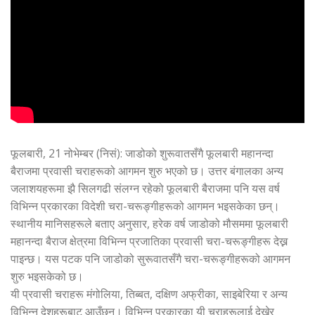
फूलबारी, 21 नोभेम्बर (निसं): जाडोको शुरूवातसँगै फूलबारी महानन्दा
बैराजमा प्रवासी चराहरूको आगमन शुरु भएको छ। उत्तर बंगालका अन्य
जलाशयहरूमा झै सिलगढी संलग्न रहेको फूलबारी बैराजमा पनि यस वर्ष
विभिन्न प्रकारका विदेशी चरा-चरूङ्गीहरूको आगमन भइसकेका छन्।
स्थानीय मानिसहरूले बताए अनुसार, हरेक वर्ष जाडोको मौसममा फूलबारी
महानन्दा बैराज क्षेत्रमा विभिन्न प्रजातिका प्रवासी चरा-चरूङ्गीहरू देख्न
पाइन्छ। यस पटक पनि जाडोको सुरूवातसँगै चरा-चरूङ्गीहरूको आगमन
शुरु भइसकेको छ।
यी प्रवासी चराहरू मंगोलिया, तिब्बत, दक्षिण अफ्रीका, साइबेरिया र अन्य
विभिन्न देशहरूबाट आउँछन्। विभिन्न प्रकारका यी चराहरूलाई देखेर