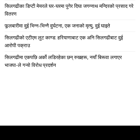
सिलगढीका डिप्टी मेयरले घर-घरमा पुगेर दिघा जगन्नाथ मन्दिरको प्रसाद गरे
वितरण
फूलबारीमा दुई भिन्न-भिन्नै दुर्घटना, एक जनाको मृत्यु, दुई घाइते
सिलगढीको एटीएम लुट काण्ड: हरियाणाबाट एक अनि सिलगढीबाट दुई
आरोपी पक्राउ
सिलगढीमा एकपछि अर्को लडिरहेका छन् रुखहरू, नयाँ बिरूवा लगाएर
भाजपा-ले गऱ्यो विरोध प्रदर्शन