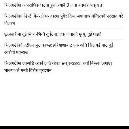
सिलगढीमा आपराधिक घटना हुन अगावै 3 जना बदमाश पक्राउ
सिलगढीका डिप्टी मेयरले घर-घरमा पुगेर दिघा जगन्नाथ मन्दिरको प्रसाद गरे
वितरण
फूलबारीमा दुई भिन्न-भिन्नै दुर्घटना, एक जनाको मृत्यु, दुई घाइते
सिलगढीको एटीएम लुट काण्ड: हरियाणाबाट एक अनि सिलगढीबाट दुई
आरोपी पक्राउ
सिलगढीमा एकपछि अर्को लडिरहेका छन् रुखहरू, नयाँ बिरूवा लगाएर
भाजपा-ले गऱ्यो विरोध प्रदर्शन