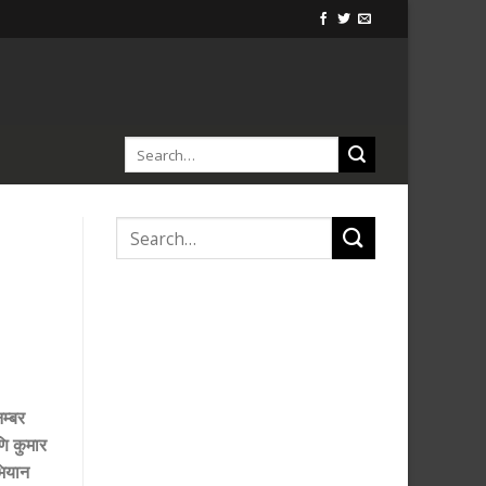
म्बर
णि कुमार
भियान