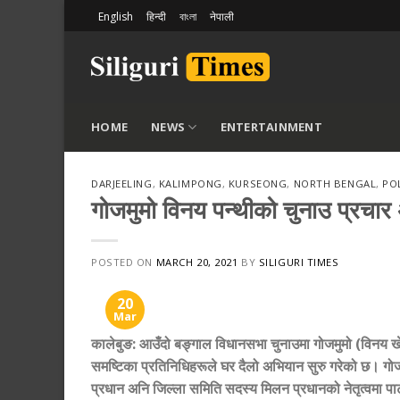
Skip
English
हिन्दी
বাংলা
नेपाली
to
content
HOME
NEWS
ENTERTAINMENT
DARJEELING
,
KALIMPONG
,
KURSEONG
,
NORTH BENGAL
,
PO
गोजमुमो विनय पन्थीको चुनाउ प्रचा
POSTED ON
MARCH 20, 2021
BY
SILIGURI TIMES
20
Mar
कालेबुङ: आउँदो बङ्गाल विधानसभा चुनाउमा गोजमुमो (विनय खेमा) 
समष्टिका प्रतिनिधिहरूले घर दैलो अभियान सुरु गरेको छ। गो
प्रधान अनि जिल्ला समिति सदस्य मिलन प्रधानको नेतृत्वमा पार