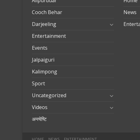
Alipurduar
Home
Cooch Behar
News
Darjeeling
Entert
Entertainment
Events
Jalpaiguri
Kalimpong
Sport
Uncategorized
Videos
अन्त्येष्टि
HOME
NEWS
ENTERTAINMENT