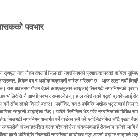
रशासकको पदभार
 तथा तृणमूल नेता गौतम देवलाई सिलगढी नगरनिगमको प्रशासक पदको दायित्व सुम्प
 सरकार, विवेक वैद र अलोक चक्रवर्ती सामेल गरिएको छ। आज एउटा नयाँ विज्ञप्
को छ। यस अवसरमा गौतम देवले बताएअनुसार आफूलाई सिलगढी नगरनिगमको प्रश
अब भोलिदेखि नै आफ्नो पदभार सम्हाल्नेछन्। हाल कोरोनाको बढ्दो प्रकोपलाई र
 गर्ने सोँच रहेको तिनले बताए। अर्कोतिर, गत 5 वर्षदेखि अशोक भट्टाचार्य सिलग
ायित्व सम्हाल्दै आइरहेका थिए। यसैले तिनीसित भेट गरेर नगरनिगमको विविध सम
िलगढी नगरनिगम अन्तर्गत पर्ने वार्डका सबै को-अर्डिनेटरसित चाँडै एउटा बैठक 
स्वयम्‌सेवी संस्थाहरूसित बैठक गरेर कोरोना संक्रमणलाई रोकथाम गर्नको लागि 
जनाए। गौतम देवले भोलिदेखि सिलगढी नगरनिगम कार्यालय गएर आफ्नो पदभार सम्हाल्ने भ