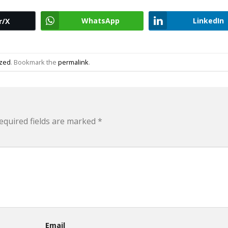
WhatsApp
LinkedIn
r/X
ized
. Bookmark the
permalink
.
equired fields are marked
*
Email