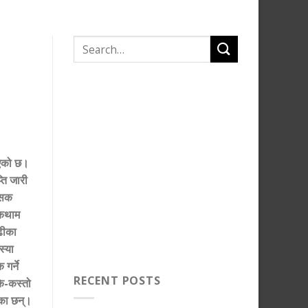
िएको छ।
ति जारी
ासक
ोकथाम
ढीका
स्या
गर्ने
RECENT POSTS
के-कस्तो
एका छन्।