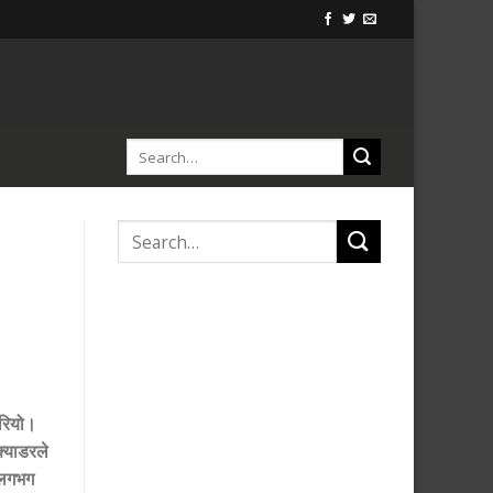
गरियो।
्याडरले
 लगभग