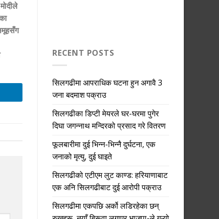
 मोदीले
यका
मूहसँग
RECENT POSTS
ो
सिलगढीमा आपराधिक घटना हुन अगावै 3
जना बदमाश पक्राउ
सिलगढीका डिप्टी मेयरले घर-घरमा पुगेर
दिघा जगन्नाथ मन्दिरको प्रसाद गरे वितरण
फूलबारीमा दुई भिन्न-भिन्नै दुर्घटना, एक
जनाको मृत्यु, दुई घाइते
सिलगढीको एटीएम लुट काण्ड: हरियाणाबाट
एक अनि सिलगढीबाट दुई आरोपी पक्राउ
सिलगढीमा एकपछि अर्को लडिरहेका छन्
रुखहरू, नयाँ बिरूवा लगाएर भाजपा-ले गऱ्यो