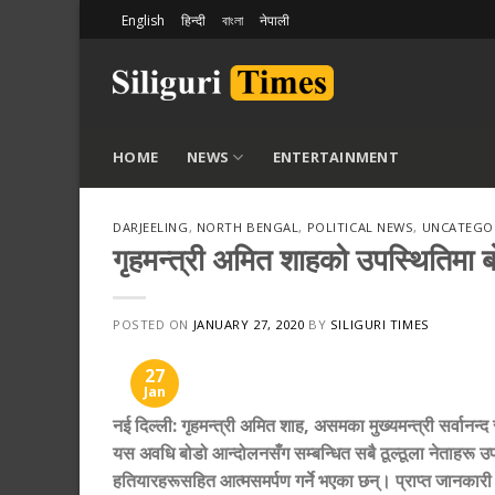
Skip
English
हिन्दी
বাংলা
नेपाली
to
content
HOME
NEWS
ENTERTAINMENT
DARJEELING
,
NORTH BENGAL
,
POLITICAL NEWS
,
UNCATEGO
गृहमन्त्री अमित शाहको उपस्थितिमा बो
POSTED ON
JANUARY 27, 2020
BY
SILIGURI TIMES
27
Jan
नई दिल्ली: गृहमन्त्री अमित शाह
,
असमका मुख्यमन्त्री सर्वानन्
यस अवधि बोडो आन्दोलनसँग सम्बन्धित सबै ठूल्ठूला नेताहर
हतियारहरूसहित आत्मसमर्पण गर्ने भएका छन्। प्राप्त जानका