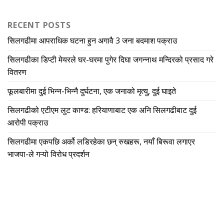
RECENT POSTS
सिलगढीमा आपराधिक घटना हुन अगावै 3 जना बदमाश पक्राउ
सिलगढीका डिप्टी मेयरले घर-घरमा पुगेर दिघा जगन्नाथ मन्दिरको प्रसाद गरे
वितरण
फूलबारीमा दुई भिन्न-भिन्नै दुर्घटना, एक जनाको मृत्यु, दुई घाइते
सिलगढीको एटीएम लुट काण्ड: हरियाणाबाट एक अनि सिलगढीबाट दुई
आरोपी पक्राउ
सिलगढीमा एकपछि अर्को लडिरहेका छन् रुखहरू, नयाँ बिरूवा लगाएर
भाजपा-ले गऱ्यो विरोध प्रदर्शन