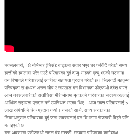
नक्सलबारी, 18 नोभेम्बर (निसं): बाइकमा सवार भएर घर फर्किँदै गरेको समय
हात्तीको हमलामा परेर एउटै परिवारका दुई दाजु-भाइको मृत्यु भएको घटनामा
वन विभागले परिवारलाई आर्थिक सहायता प्रदान गरेको छ। सिलगढी महकुमा
परिषदका सभाध्यक्ष अरुण घोष र खरसाङ वन विभागका डीएफओ देवेश पाण्डे
आज नक्सलबारीको हातीघिसा मौरीजोतमा मृतकको परिवारका सदस्यहरूलाई
आर्थिक सहायता प्रदान गर्न उपस्थित भएका थिए। आज उक्त परिवारलाई 5
लाख रुपियाँको चेक प्रदान गऱ्यो। यसको साथै, राज्य सरकारका
नियमअनुसार परिवारका दुई जना सदस्यलाई वन विभागमा रोजगारी दिइने पनि
बताइएको छ।
यस अवसरमा एडीएफओ राहुल देव मुखर्जी, महकुमा परिषदका कर्माध्यक्ष