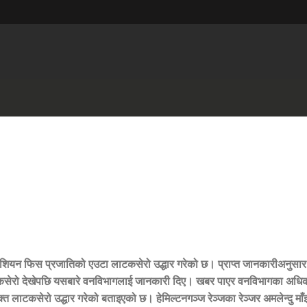
ले एशियन फिस प्रजातिको एउटा लाटकसेरो उद्धार गरेको छ। प्राप्त जानकारीअनुस
टकसेरो देखेपछि यसबारे वनविभागलाई जानकारी दिए। खबर पाएर वनविभागका अधि
 लाटकसेरो उद्धार गरेको बताइएको छ। हेमिल्टनगञ्ज रेञ्जका रेञ्जर अमलेन्दु माँ