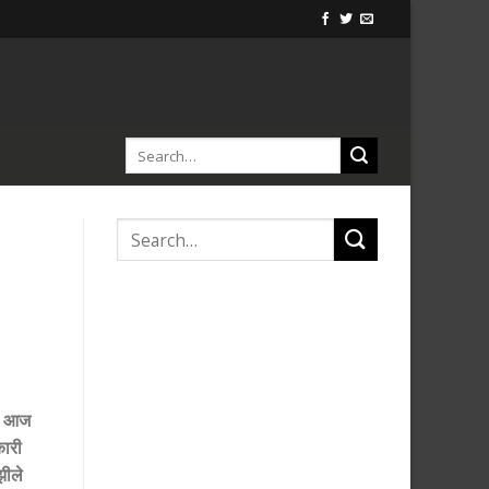
ार आज
कारी
झीले