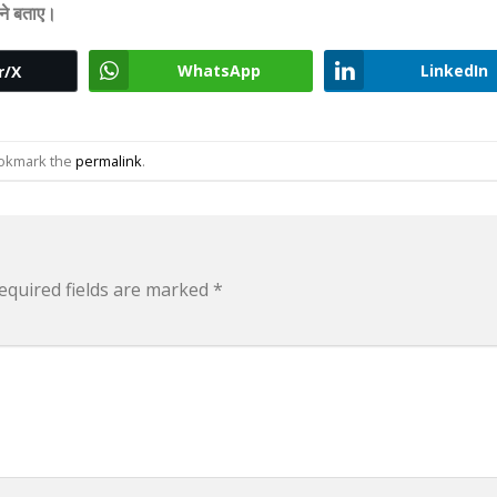
िने बताए।
WhatsApp
LinkedIn
r/X
ookmark the
permalink
.
equired fields are marked
*