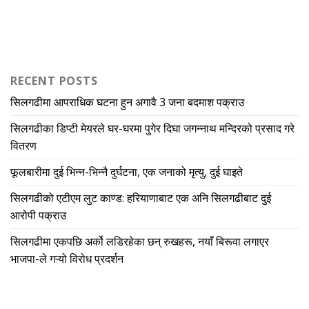
RECENT POSTS
सिलगढीमा आपराधिक घटना हुन अगावै 3 जना बदमाश पक्राउ
सिलगढीका डिप्टी मेयरले घर-घरमा पुगेर दिघा जगन्नाथ मन्दिरको प्रसाद गरे
वितरण
फूलबारीमा दुई भिन्न-भिन्नै दुर्घटना, एक जनाको मृत्यु, दुई घाइते
सिलगढीको एटीएम लुट काण्ड: हरियाणाबाट एक अनि सिलगढीबाट दुई
आरोपी पक्राउ
सिलगढीमा एकपछि अर्को लडिरहेका छन् रुखहरू, नयाँ बिरूवा लगाएर
भाजपा-ले गऱ्यो विरोध प्रदर्शन