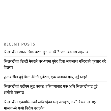
RECENT POSTS
सिलगढीमा आपराधिक घटना हुन अगावै 3 जना बदमाश पक्राउ
सिलगढीका डिप्टी मेयरले घर-घरमा पुगेर दिघा जगन्नाथ मन्दिरको प्रसाद गरे
वितरण
फूलबारीमा दुई भिन्न-भिन्नै दुर्घटना, एक जनाको मृत्यु, दुई घाइते
सिलगढीको एटीएम लुट काण्ड: हरियाणाबाट एक अनि सिलगढीबाट दुई
आरोपी पक्राउ
सिलगढीमा एकपछि अर्को लडिरहेका छन् रुखहरू, नयाँ बिरूवा लगाएर
भाजपा-ले गऱ्यो विरोध प्रदर्शन