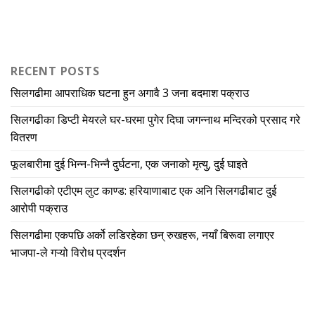
RECENT POSTS
सिलगढीमा आपराधिक घटना हुन अगावै 3 जना बदमाश पक्राउ
सिलगढीका डिप्टी मेयरले घर-घरमा पुगेर दिघा जगन्नाथ मन्दिरको प्रसाद गरे
वितरण
फूलबारीमा दुई भिन्न-भिन्नै दुर्घटना, एक जनाको मृत्यु, दुई घाइते
सिलगढीको एटीएम लुट काण्ड: हरियाणाबाट एक अनि सिलगढीबाट दुई
आरोपी पक्राउ
सिलगढीमा एकपछि अर्को लडिरहेका छन् रुखहरू, नयाँ बिरूवा लगाएर
भाजपा-ले गऱ्यो विरोध प्रदर्शन