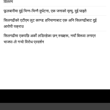
वितरण
फूलबारीमा दुई भिन्न-भिन्नै दुर्घटना, एक जनाको मृत्यु, दुई घाइते
सिलगढीको एटीएम लुट काण्ड: हरियाणाबाट एक अनि सिलगढीबाट दुई
आरोपी पक्राउ
सिलगढीमा एकपछि अर्को लडिरहेका छन् रुखहरू, नयाँ बिरूवा लगाएर
भाजपा-ले गऱ्यो विरोध प्रदर्शन