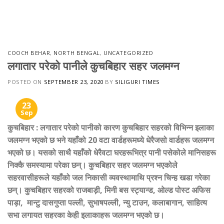
Skip
to
content
COOCH BEHAR
,
NORTH BENGAL
,
UNCATEGORIZED
लगातार परेको पानीले कुचबिहार सहर जलमग्न
POSTED ON
SEPTEMBER 23, 2020
BY
SILIGURI TIMES
23
Sep
कुचबिहार
:
लगातार परेको पानीको कारण कुचबिहार सहरको विभिन्न इलाका
जलमग्न भएको छ भने यहाँको 20 वटा वार्डहरूमध्ये धेरैजसो वार्डहरू जलमग्न
भएको छ। यसको साथै यहाँको धेरैवटा घरहरूभित्र पानी पसेकोले मानिसहरू
निक्कै समस्यामा परेका छन्। कुचबिहार सहर जलमग्न भएकोले
सहरवासीहरूले यहाँको जल निकासी व्यवस्थामाथि प्रश्न चिन्ह खडा गरेका
छन्। कुचबिहार सहरको राजबाड़ी
,
मिनी बस स्ट्यान्ड
,
ओल्ड पोस्ट अफिस
पाड़ा
,
मान्टु दासगुप्ता पल्ली
,
सुभाषपल्ली
,
न्यु टाउन
,
कलाबागान
,
साहित्य
सभा लगायत सहरका केही इलाकाहरू जलमग्न भएको छ।