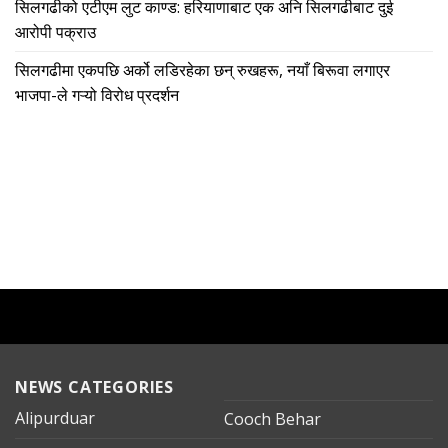
सिलगढीको एटीएम लुट काण्ड: हरियाणाबाट एक अनि सिलगढीबाट दुई
आरोपी पक्राउ
सिलगढीमा एकपछि अर्को लडिरहेका छन् रुखहरू, नयाँ बिरूवा लगाएर
भाजपा-ले गऱ्यो विरोध प्रदर्शन
NEWS CATEGORIES
Alipurduar
Cooch Behar