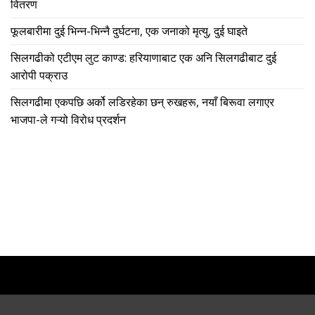
वितरण
फूलबारीमा दुई भिन्न-भिन्नै दुर्घटना, एक जनाको मृत्यु, दुई घाइते
सिलगढीको एटीएम लुट काण्ड: हरियाणाबाट एक अनि सिलगढीबाट दुई
आरोपी पक्राउ
सिलगढीमा एकपछि अर्को लडिरहेका छन् रुखहरू, नयाँ बिरूवा लगाएर
भाजपा-ले गऱ्यो विरोध प्रदर्शन