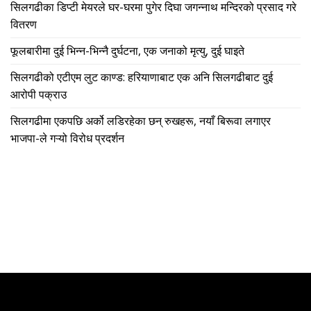
सिलगढीका डिप्टी मेयरले घर-घरमा पुगेर दिघा जगन्नाथ मन्दिरको प्रसाद गरे
वितरण
फूलबारीमा दुई भिन्न-भिन्नै दुर्घटना, एक जनाको मृत्यु, दुई घाइते
सिलगढीको एटीएम लुट काण्ड: हरियाणाबाट एक अनि सिलगढीबाट दुई
आरोपी पक्राउ
सिलगढीमा एकपछि अर्को लडिरहेका छन् रुखहरू, नयाँ बिरूवा लगाएर
भाजपा-ले गऱ्यो विरोध प्रदर्शन