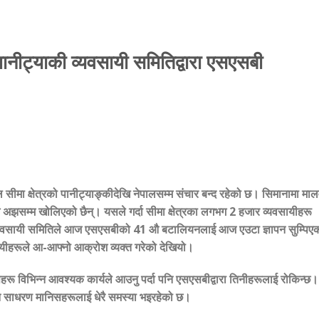
पानीट्याकी व्यवसायी समितिद्वारा एसएसबी
सीमा क्षेत्रको पानीट्याङ्कीदेखि नेपालसम्म संचार बन्द रहेको छ। सिमानामा म
झसम्म खोलिएको छैन्। यसले गर्दा सीमा क्षेत्रका लगभग
2
हजार व्यवसायीहरू
ी व्यवसायी समितिले आज एसएसबीको
41 औ
बटालियनलाई आज एउटा ज्ञापन सुम्पिए
यीहरूले आ-आफ्नो आक्रोश व्यक्त गरेको देखियो।
निसहरू विभिन्न आवश्यक कार्यले आउनु पर्दा पनि एसएसबीद्वारा तिनीहरूलाई रोकिन्
 साधरण मानिसहरूलाई धेरै समस्या भइरहेको छ।