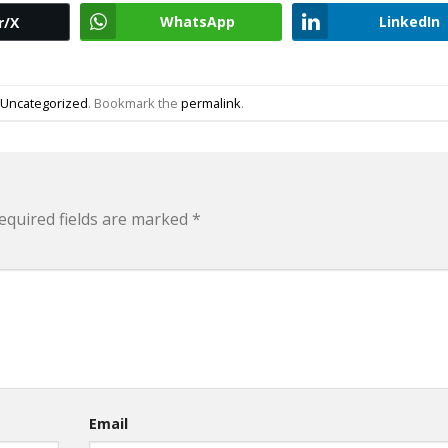
WhatsApp
LinkedIn
r/X
Uncategorized
. Bookmark the
permalink
.
equired fields are marked
*
Email