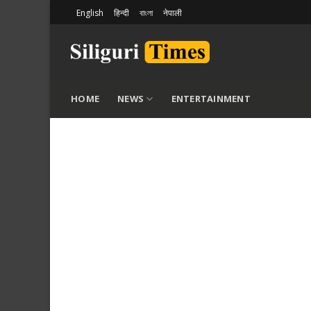
Skip
English
हिन्दी
বাংলা
नेपाली
to
content
HOME
NEWS
ENTERTAINMENT