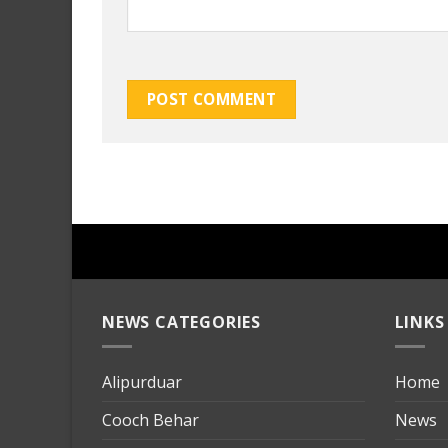
NEWS CATEGORIES
LINKS
Alipurduar
Home
Cooch Behar
News