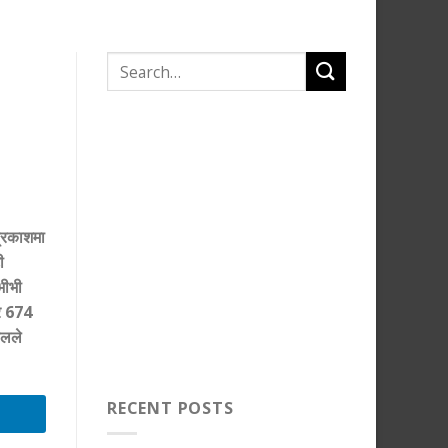
प्रकाशमा
ी
भीभी
र
674
ेलले
RECENT POSTS