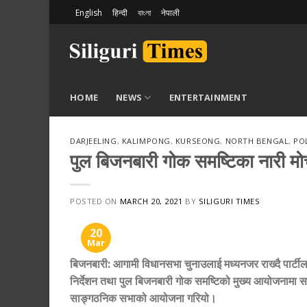
Skip
English
हिन्दी
বাংলা
नेपाली
to
content
HOME
NEWS
ENTERTAINMENT
DARJEELING
,
KALIMPONG
,
KURSEONG
,
NORTH BENGAL
,
PO
पुल बिजनबारी गोक समष्टिका नारी मोर
POSTED ON
MARCH 20, 2021
BY
SILIGURI TIMES
20
Mar
बिजनबारी: आगामी विधानसभा चुनाउलाई मध्यनजर राख्दै पार्टीलाई 
निर्देशन तथा पुल बिजनबारी गोक समष्टिको मुख्य आयोजनामा 
साङ्गठनिक सभाको आयोजना गरियो।