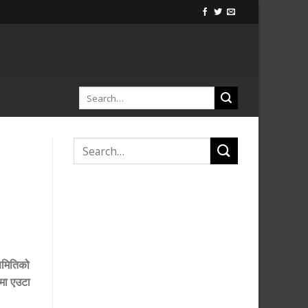
 समितिको
मा एउटा