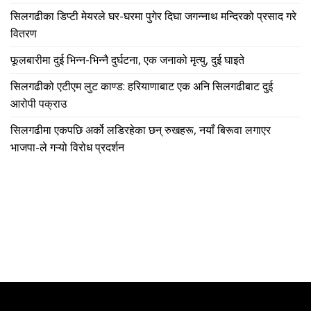
सिलगढीका डिप्टी मेयरले घर-घरमा पुगेर दिघा जगन्नाथ मन्दिरको प्रसाद गरे
वितरण
फूलबारीमा दुई भिन्न-भिन्नै दुर्घटना, एक जनाको मृत्यु, दुई घाइते
सिलगढीको एटीएम लुट काण्ड: हरियाणाबाट एक अनि सिलगढीबाट दुई
आरोपी पक्राउ
सिलगढीमा एकपछि अर्को लडिरहेका छन् रुखहरू, नयाँ बिरूवा लगाएर
भाजपा-ले गऱ्यो विरोध प्रदर्शन