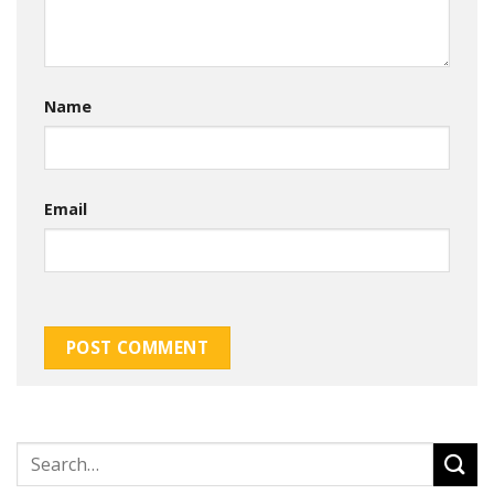
Name
Email