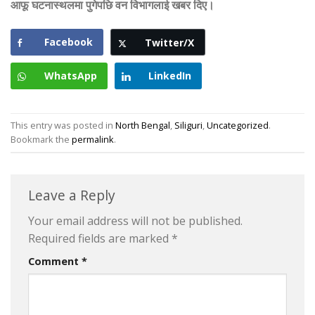
आफू घटनास्थलमा पुगेपछि वन विभागलाई खबर दिए।
Facebook
Twitter/X
WhatsApp
LinkedIn
This entry was posted in
North Bengal
,
Siliguri
,
Uncategorized
.
Bookmark the
permalink
.
Leave a Reply
Your email address will not be published.
Required fields are marked
*
Comment
*