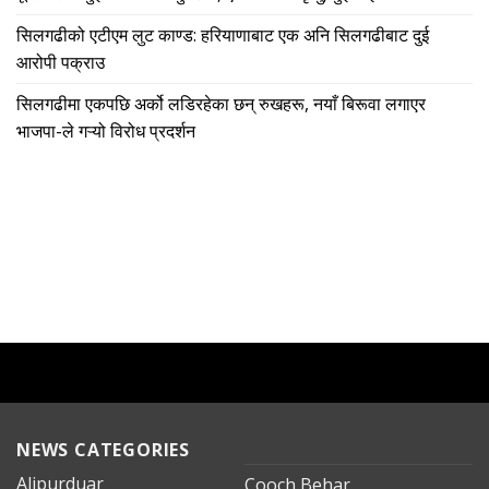
सिलगढीको एटीएम लुट काण्ड: हरियाणाबाट एक अनि सिलगढीबाट दुई
आरोपी पक्राउ
सिलगढीमा एकपछि अर्को लडिरहेका छन् रुखहरू, नयाँ बिरूवा लगाएर
भाजपा-ले गऱ्यो विरोध प्रदर्शन
NEWS CATEGORIES
Alipurduar
Cooch Behar