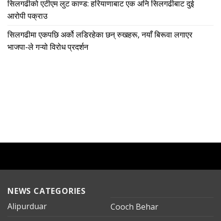
सिलगढीको एटीएम लुट काण्ड: हरियाणाबाट एक अनि सिलगढीबाट दुई
आरोपी पक्राउ
सिलगढीमा एकपछि अर्को लडिरहेका छन् रुखहरू, नयाँ बिरूवा लगाएर
भाजपा-ले गऱ्यो विरोध प्रदर्शन
NEWS CATEGORIES
Alipurduar
Cooch Behar