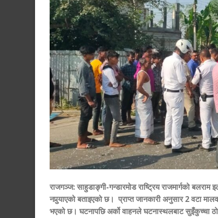
राजगञ्ज
:
साहुडाङ्गी-गन्डारमोड राष्ट्रिय राजमार्गको बलराम
नपुर्‍याएको बताइएको छ। प्राप्त जानकारी अनुसार 2 वटा मालव
भएको छ। घटनापछि अर्को वाहनले घटनास्थलबाट सुइँकुच्चा ठ