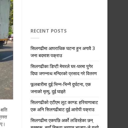
RECENT POSTS
सिलगढीमा आपराधिक घटना हुन अगावै 3
जना बदमाश पक्राउ
सिलगढीका डिप्टी मेयरले घर-घरमा पुगेर
दिघा जगन्नाथ मन्दिरको प्रसाद गरे वितरण
फूलबारीमा दुई भिन्न-भिन्नै दुर्घटना, एक
जनाको मृत्यु, दुई घाइते
सिलगढीको एटीएम लुट काण्ड: हरियाणाबाट
एक अनि सिलगढीबाट दुई आरोपी पक्राउ
क्षति
रस्त
सिलगढीमा एकपछि अर्को लडिरहेका छन्
िए।
रुखहरू, नयाँ बिरूवा लगाएर भाजपा-ले गऱ्यो