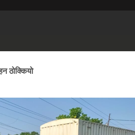
हन ठोक्कियो