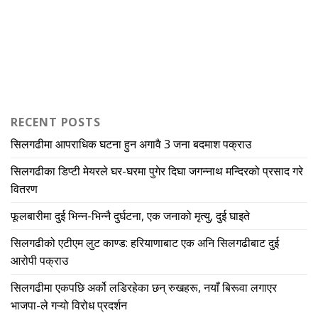
RECENT POSTS
सिलगढीमा आपराधिक घटना हुन अगावै 3 जना बदमाश पक्राउ
सिलगढीका डिप्टी मेयरले घर-घरमा पुगेर दिघा जगन्नाथ मन्दिरको प्रसाद गरे
वितरण
फूलबारीमा दुई भिन्न-भिन्नै दुर्घटना, एक जनाको मृत्यु, दुई घाइते
सिलगढीको एटीएम लुट काण्ड: हरियाणाबाट एक अनि सिलगढीबाट दुई
आरोपी पक्राउ
सिलगढीमा एकपछि अर्को लडिरहेका छन् रुखहरू, नयाँ बिरूवा लगाएर
भाजपा-ले गऱ्यो विरोध प्रदर्शन