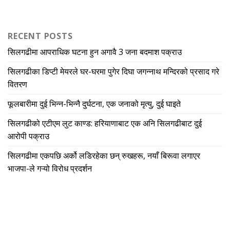
RECENT POSTS
सिलगढीमा आपराधिक घटना हुन अगावै 3 जना बदमाश पक्राउ
सिलगढीका डिप्टी मेयरले घर-घरमा पुगेर दिघा जगन्नाथ मन्दिरको प्रसाद गरे
वितरण
फूलबारीमा दुई भिन्न-भिन्नै दुर्घटना, एक जनाको मृत्यु, दुई घाइते
सिलगढीको एटीएम लुट काण्ड: हरियाणाबाट एक अनि सिलगढीबाट दुई
आरोपी पक्राउ
सिलगढीमा एकपछि अर्को लडिरहेका छन् रुखहरू, नयाँ बिरूवा लगाएर
भाजपा-ले गऱ्यो विरोध प्रदर्शन