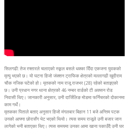
सिलगढी: तेज रफ्तारले चलाएको स्कूल बसले धक्का दिँदा एकजना युवकको
मृत्यु भएको छ। यो घटना हिजो जंक्शन ट्राफिक क्षेत्रको मल्लागढी खुदीराम
चौक नजिक घटेको हो। मृतकको नाम राजू राजभर (28) रहेको बताइएको
छ। उनी प्रधान नगर थाना क्षेत्रको 46 नम्बर वार्डको टी अक्सन रोड
निवासी थिए। जानकारी अनुसार, उनी दार्जिलिङ मोडमा फर्निचरको दोकानमा
काम गर्थे।
मृतकका पिताले बताए अनुसार हिजो मंगलबार बिहान 11 बजे अन्तिम पटक
उनको आफ्ना छोरासँग भेट भएको थियो। त्यस समय राजूले उनी बजार जान
लागेको भनी बताएका थिए। त्यस समयमा उनका आमा खाना पकाउँदै उनी घर