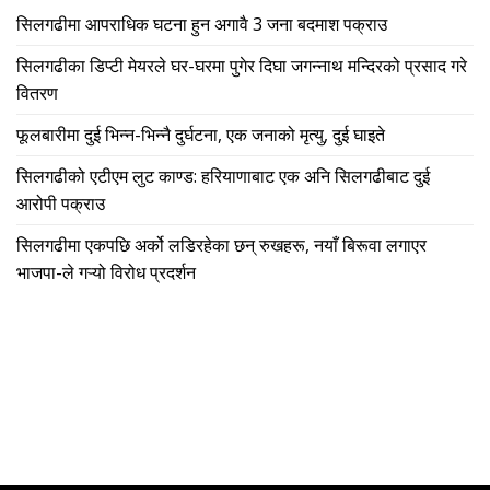
सिलगढीमा आपराधिक घटना हुन अगावै 3 जना बदमाश पक्राउ
सिलगढीका डिप्टी मेयरले घर-घरमा पुगेर दिघा जगन्नाथ मन्दिरको प्रसाद गरे
वितरण
फूलबारीमा दुई भिन्न-भिन्नै दुर्घटना, एक जनाको मृत्यु, दुई घाइते
सिलगढीको एटीएम लुट काण्ड: हरियाणाबाट एक अनि सिलगढीबाट दुई
आरोपी पक्राउ
सिलगढीमा एकपछि अर्को लडिरहेका छन् रुखहरू, नयाँ बिरूवा लगाएर
भाजपा-ले गऱ्यो विरोध प्रदर्शन