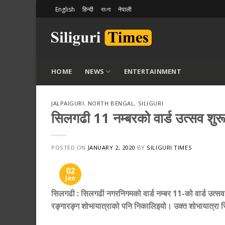
Skip
English
हिन्दी
বাংলা
नेपाली
to
content
HOME
NEWS
ENTERTAINMENT
JALPAIGURI
,
NORTH BENGAL
,
SILIGURI
सिलगढी 11 नम्बरको वार्ड उत्सव शुर
POSTED ON
JANUARY 2, 2020
BY
SILIGURI TIMES
02
Jan
सिलगढी
:
सिलगढी नगरनिगमको वार्ड नम्बर 11-को वार्ड उत्
रङ्गारङ्ग शोभायात्राको पनि निकालिइयो। उक्त शोभायात्रा 