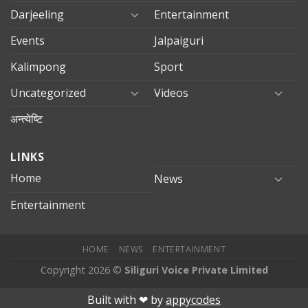
Darjeeling
Entertainment
Events
Jalpaiguri
Kalimpong
Sport
Uncategorized
Videos
अन्त्येष्टि
LINKS
Home
News
Entertainment
HOME
NEWS
ENTERTAINMENT
Copyright 2026 ©
Siliguri Voice Private Limited
mobilbahis
Jojobet
betsmove
mariobet
jojobet giriş
betpark
bet
Built with ❤︎ by
appycodes