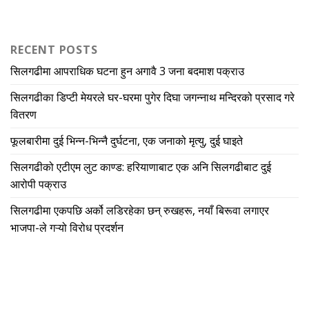
RECENT POSTS
सिलगढीमा आपराधिक घटना हुन अगावै 3 जना बदमाश पक्राउ
सिलगढीका डिप्टी मेयरले घर-घरमा पुगेर दिघा जगन्नाथ मन्दिरको प्रसाद गरे
वितरण
फूलबारीमा दुई भिन्न-भिन्नै दुर्घटना, एक जनाको मृत्यु, दुई घाइते
सिलगढीको एटीएम लुट काण्ड: हरियाणाबाट एक अनि सिलगढीबाट दुई
आरोपी पक्राउ
सिलगढीमा एकपछि अर्को लडिरहेका छन् रुखहरू, नयाँ बिरूवा लगाएर
भाजपा-ले गऱ्यो विरोध प्रदर्शन