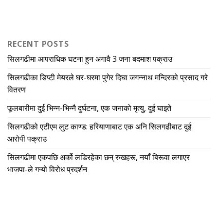
RECENT POSTS
सिलगढीमा आपराधिक घटना हुन अगावै 3 जना बदमाश पक्राउ
सिलगढीका डिप्टी मेयरले घर-घरमा पुगेर दिघा जगन्नाथ मन्दिरको प्रसाद गरे
वितरण
फूलबारीमा दुई भिन्न-भिन्नै दुर्घटना, एक जनाको मृत्यु, दुई घाइते
सिलगढीको एटीएम लुट काण्ड: हरियाणाबाट एक अनि सिलगढीबाट दुई
आरोपी पक्राउ
सिलगढीमा एकपछि अर्को लडिरहेका छन् रुखहरू, नयाँ बिरूवा लगाएर
भाजपा-ले गऱ्यो विरोध प्रदर्शन