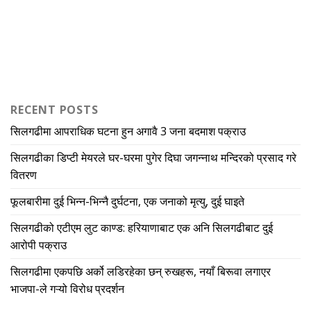
RECENT POSTS
सिलगढीमा आपराधिक घटना हुन अगावै 3 जना बदमाश पक्राउ
सिलगढीका डिप्टी मेयरले घर-घरमा पुगेर दिघा जगन्नाथ मन्दिरको प्रसाद गरे
वितरण
फूलबारीमा दुई भिन्न-भिन्नै दुर्घटना, एक जनाको मृत्यु, दुई घाइते
सिलगढीको एटीएम लुट काण्ड: हरियाणाबाट एक अनि सिलगढीबाट दुई
आरोपी पक्राउ
सिलगढीमा एकपछि अर्को लडिरहेका छन् रुखहरू, नयाँ बिरूवा लगाएर
भाजपा-ले गऱ्यो विरोध प्रदर्शन