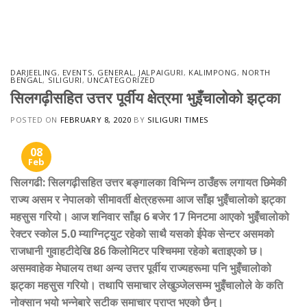
Skip
to
content
DARJEELING
,
EVENTS
,
GENERAL
,
JALPAIGURI
,
KALIMPONG
,
NORTH
BENGAL
,
SILIGURI
,
UNCATEGORIZED
सिलगढ़ीसहित उत्तर पूर्वीय क्षेत्रमा भुइँचालोको झट्का
POSTED ON
FEBRUARY 8, 2020
BY
SILIGURI TIMES
08
Feb
सिलगढी
:
सिलगढ़ीसहित उत्तर बङ्गालका विभिन्न ठाउँहरू लगायत छिमेकी
राज्य असम र नेपालको सीमावर्ती क्षेत्रहरूमा आज साँझ भुइँचालोको झट्का
महसुस गरियो। आज शनिवार साँझ 6 बजेर 17 मिनटमा आएको भुइँचालोको
रेक्टर स्कोल 5.0 म्याग्निट्युट रहेको साथै यसको ईपेक सेन्टर असमको
राजधानी गुवाहटीदेखि 86 किलोमिटर पश्चिममा रहेको बताइएको छ।
असमवाहेक मेघालय तथा अन्य उत्तर पूर्वीय राज्यहरूमा पनि भुइँचालोको
झट्का महसुस गरियो। तथापि समाचार लेखुञ्जेलसम्म भुइँचालोले के कति
नोक्सान भयो भन्नेबारे सटीक समाचार प्राप्त भएको छैन्।