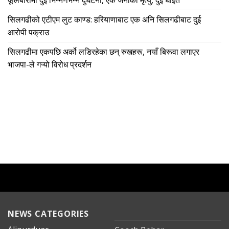
फूलबारीमा दुई भिन्न-भिन्नै दुर्घटना, एक जनाको मृत्यु, दुई घाइते
सिलगढीको एटीएम लुट काण्ड: हरियाणाबाट एक अनि सिलगढीबाट दुई
आरोपी पक्राउ
सिलगढीमा एकपछि अर्को लडिरहेका छन् रुखहरू, नयाँ बिरूवा लगाएर
भाजपा-ले गऱ्यो विरोध प्रदर्शन
NEWS CATEGORIES