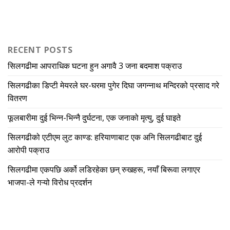
RECENT POSTS
सिलगढीमा आपराधिक घटना हुन अगावै 3 जना बदमाश पक्राउ
सिलगढीका डिप्टी मेयरले घर-घरमा पुगेर दिघा जगन्नाथ मन्दिरको प्रसाद गरे
वितरण
फूलबारीमा दुई भिन्न-भिन्नै दुर्घटना, एक जनाको मृत्यु, दुई घाइते
सिलगढीको एटीएम लुट काण्ड: हरियाणाबाट एक अनि सिलगढीबाट दुई
आरोपी पक्राउ
सिलगढीमा एकपछि अर्को लडिरहेका छन् रुखहरू, नयाँ बिरूवा लगाएर
भाजपा-ले गऱ्यो विरोध प्रदर्शन