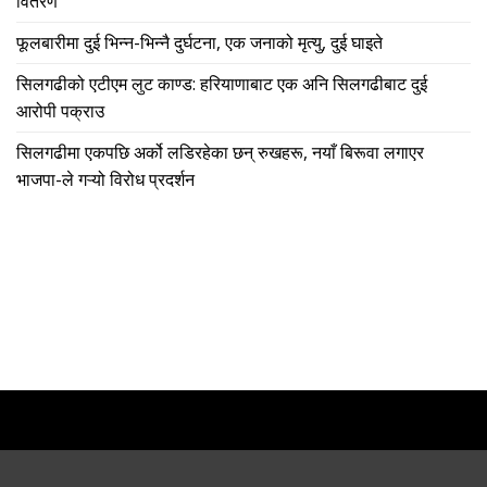
वितरण
फूलबारीमा दुई भिन्न-भिन्नै दुर्घटना, एक जनाको मृत्यु, दुई घाइते
सिलगढीको एटीएम लुट काण्ड: हरियाणाबाट एक अनि सिलगढीबाट दुई
आरोपी पक्राउ
सिलगढीमा एकपछि अर्को लडिरहेका छन् रुखहरू, नयाँ बिरूवा लगाएर
भाजपा-ले गऱ्यो विरोध प्रदर्शन