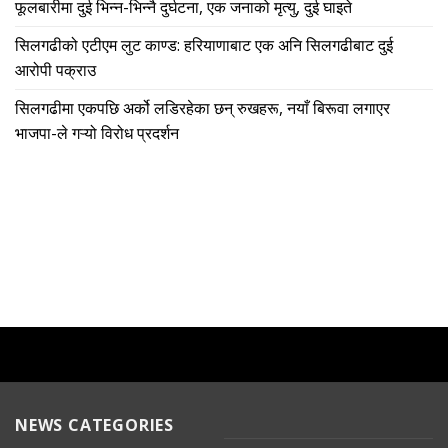
फूलबारीमा दुई भिन्न-भिन्नै दुर्घटना, एक जनाको मृत्यु, दुई घाइते
सिलगढीको एटीएम लुट काण्ड: हरियाणाबाट एक अनि सिलगढीबाट दुई
आरोपी पक्राउ
सिलगढीमा एकपछि अर्को लडिरहेका छन् रुखहरू, नयाँ बिरूवा लगाएर
भाजपा-ले गऱ्यो विरोध प्रदर्शन
NEWS CATEGORIES