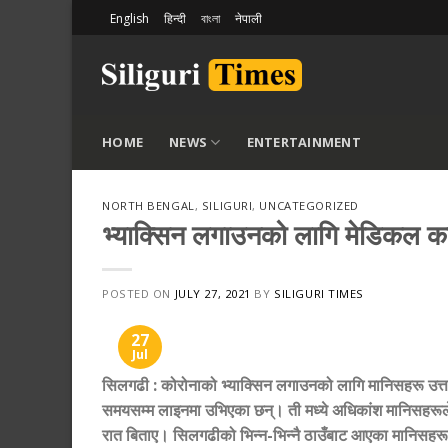
Skip
English
हिन्दी
বাংলা
नेपाली
to
content
HOME
NEWS
ENTERTAINMENT
NORTH BENGAL
,
SILIGURI
,
UNCATEGORIZED
भ्याक्सिन लगाउनको लागि मेडिकल क
POSTED ON
JULY 27, 2021
BY
SILIGURI TIMES
27
Jul
सिलगढी
:
कोरोनाको भ्याक्सिन लगाउनको लागि मानिसहरू उत्
समयसम्म लाइनमा उभिएका छन्। ती मध्ये अधिकांश मानिसहरूल
रात बिताए। सिलगढीको भिन्न-भिन्नै ठाउँबाट आएका मानिसहर