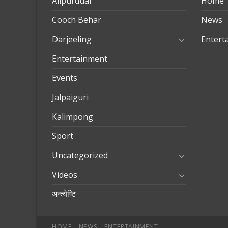
Alipurduar
Home
Cooch Behar
News
Darjeeling
Entert
Entertainment
Events
Jalpaiguri
Kalimpong
Sport
Uncategorized
Videos
अन्त्येष्टि
HOME
NEWS
ENTERTAINMENT