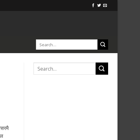
िसरमै
कल