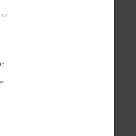
 फेरि
ेटे
झमा