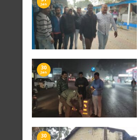
Jan
30
Jan
30