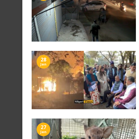
28
Jan
27
Jan